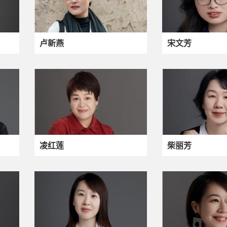
卢新燕
宋文芳
凌红莲
柴丽芳