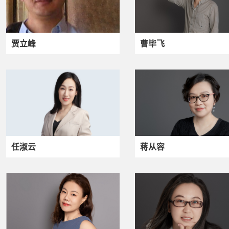
贾立峰
曹毕飞
任淑云
蒋从容