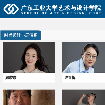
时尚设计与展演系
周璇璇
许春梅