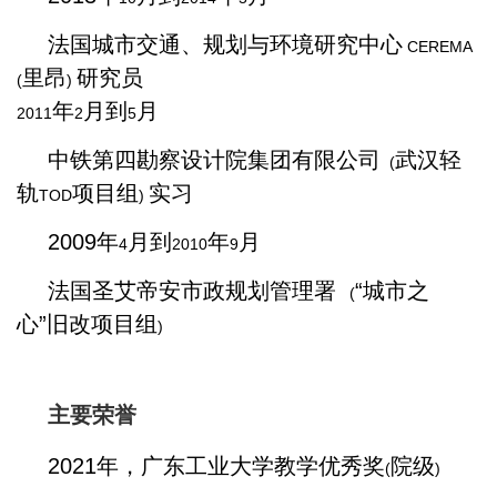
法国城市交通、规划与环境研究中心
CEREMA
里昂
研究员
(
)
年
月到
月
2011
2
5
中铁第四勘察设计院集团有限公司
武汉轻
(
轨
项目组
实习
TOD
)
2009
年
月到
年
月
4
2010
9
法国圣艾帝安市政规划管理署
“城市之
(
心”旧改项目组
)
主要荣誉
2021
年，广东工业大学教学优秀奖
院级
(
)