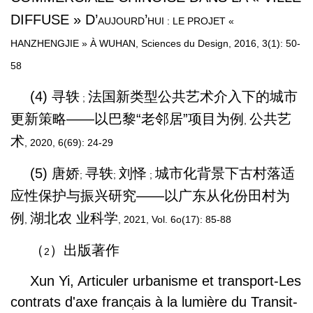
DIFFUSE » D
’
’
AUJOURD
HUI : LE PROJET «
HANZHENGJIE » À WUHAN, Sciences du Design, 2016, 3(1): 50-
58
(4)
寻轶
法国新类型公共艺术介入下的城市
;
更新策略——以巴黎“老邻居”项目为例
公共艺
,
术
, 2020, 6(69): 24-29
(5)
唐娇
寻轶
刘怿
城市化背景下古村落适
;
;
;
应性保护与振兴研究——以广东从化份田村为
例
湖北农 业科学
,
, 2021, Vol. 6o(17): 85-88
（
）出版著作
2
Xun Yi, Articuler urbanisme et transport-Les
contrats d'axe franc
ais à la lumière du Transit-