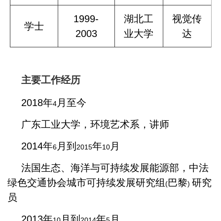
1999-
湖北工
视觉传
学士
2003
业大学
达
主要工作经历
2018
年
月至今
4
广东工业大学，环境艺术系，讲师
2014
年
月到
年
月
6
2015
10
法国生态、海洋与可持续发展能源部，中法
绿色交通协会城市可持续发展研究组
巴黎
研究
(
)
员
2013
年
月到
年
月
10
2014
5