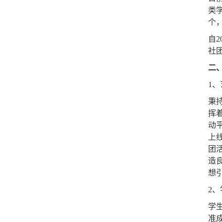
类
个
自
社
二
1
秉
挥
动
上
团
造
想
2
学
准