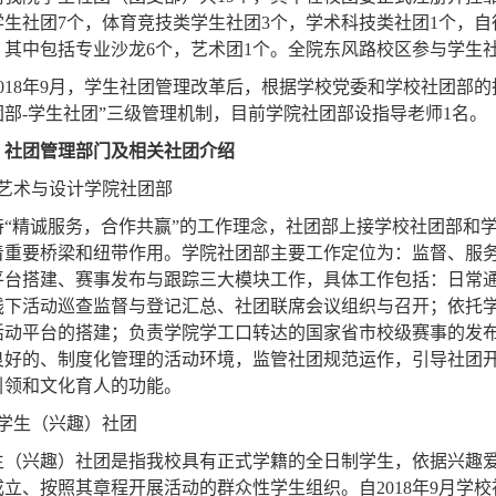
学生社团7个，体育竞技类学生社团3个，学术科技类社团1个，自
，其中包括专业沙龙6个，艺术团1个。全院东风路校区参与学生社团
2018年9月，学生社团管理改革后，根据学校党委和学校社团部的
团部-学生社团”三级管理机制，目前学院社团部设指导老师1名。
、社团管理部门及相关社团介绍
、艺术与设计学院社团部
持“精诚服务，合作共赢”的工作理念，社团部上接学校社团部和
着重要桥梁和纽带作用。学院社团部主要工作定位为：监督、服
平台搭建、赛事发布与跟踪三大模块工作，具体工作包括：日常
线下活动巡查监督与登记汇总、社团联席会议组织与召开；依托
活动平台的搭建；负责学院学工口转达的国家省市校级赛事的发
良好的、制度化管理的活动环境，监管社团规范运作，引导社团
引领和文化育人的功能。
、学生（兴趣）社团
生（兴趣）社团是指我校具有正式学籍的全日制学生，依据兴趣
成立、按照其章程开展活动的群众性学生组织。自2018年9月学