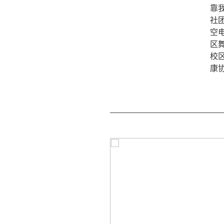
靠
社
空
区
校
康