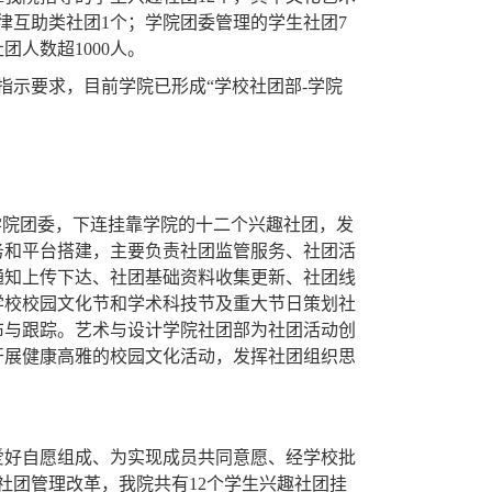
律互助类社团1个；学院团委管理的学生社团7
人数超1000人。
指示要求，目前学院已形成“学校社团部-学院
学院团委，下连挂靠学院的十二个兴趣社团，发
务和平台搭建，主要负责社团监管服务、社团活
通知上传下达、社团基础资料收集更新、社团线
学校校园文化节和学术科技节及重大节日策划社
布与跟踪。艺术与设计学院社团部为社团活动创
开展健康高雅的校园文化活动，发挥社团组织思
爱好自愿组成、为实现成员共同意愿、经学校批
校社团管理改革，我院共有12个学生兴趣社团挂