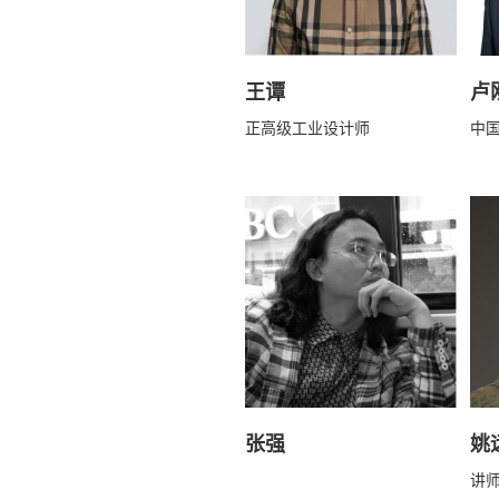
王谭
卢
正高级工业设计师
中
张强
姚
讲