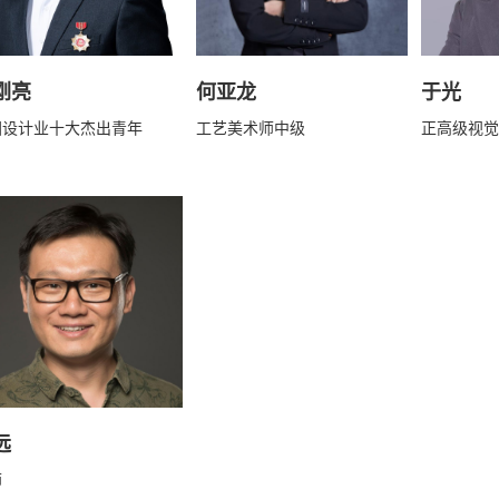
刚亮
何亚龙
于光
国设计业十大杰出青年
工艺美术师中级
正高级视觉
远
师