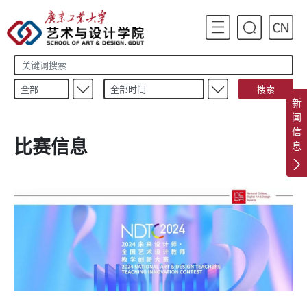
搜索
新
闻
信
比赛信息
息