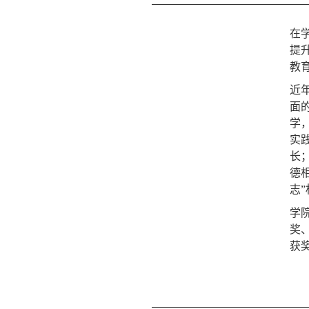
在
提
教
近
面
学
实
长
德
志
学
奖
获