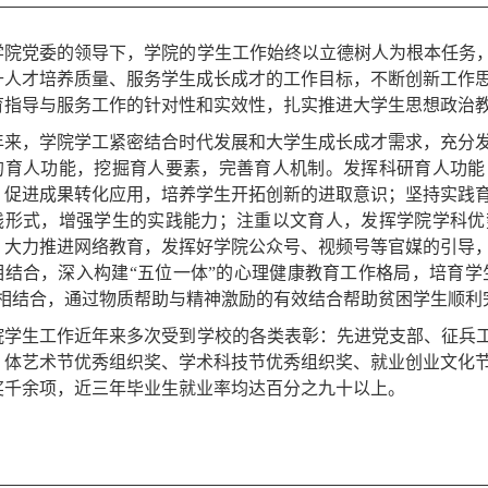
学院党委的领导下，学院的学生工作始终以立德树人为根本任务，
升人才培养质量、服务学生成长成才的工作目标，不断创新工作
育指导与服务工作的针对性和实效性，扎实推进大学生思想政治
年来，学院学工紧密结合时代发展和大学生成长成才需求，充分
的育人功能，挖掘育人要素，完善育人机制。发挥科研育人功能
，促进成果转化应用，培养学生开拓创新的进取意识；坚持实践
践形式，增强学生的实践能力；注重以文育人，发挥学院学科优
；大力推进网络教育，发挥好学院公众号、视频号等官媒的引导
相结合，深入构建“五位一体”的心理健康教育工作格局，培育学生
”相结合，通过物质帮助与精神激励的有效结合帮助贫困学生顺利
院学生工作近年来多次受到学校的各类表彰：先进党支部、征兵工
、体艺术节优秀组织奖、学术科技节优秀组织奖、就业创业文化
奖千余项，近三年毕业生就业率均达百分之九十以上。