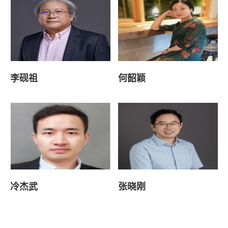
李砚祖
何韶颖
冷杰武
张晓刚