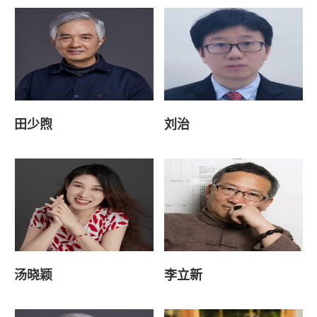
田少煦
刘治
汤晓颖
李立新