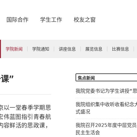
国际合作
学生工作
校友之窗
学院新闻
学院通知
讲座信息
展览信息
比赛信息
课”
焦点新闻
我院党委书记为学生讲授“思
我院组织集中收听收看纪念
京以一堂春季学期思
式盛况
宏伟蓝图指引青春航
内容鲜活的思政课
，
我院召开2025年度中层党
民主生活会